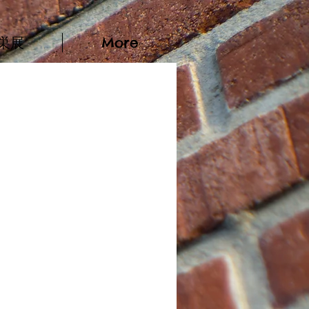
巣展
More